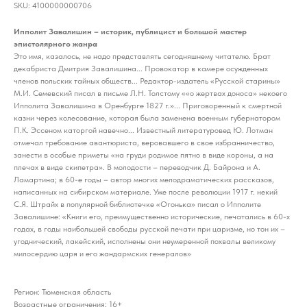
SKU:
4100000000706
Ипполит Завалишин – историк, публицист и большой мастер
эпистолярного жанра
Это имя, казалось, не надо представлять сегодняшнему читателю. Брат
декабриста Дмитрия Завалишина... Провокатор в камере осужденных
членов польских тайных обществ... Редактор-издатель «Русской старины»
М.И. Семевский писал в письме Л.H. Толстому ««о жертвах доноса» некоего
Ипполита Завалишина в Оренбурге 1827 г.»... Приговоренный к смертной
казни через колесование, которая была заменена военным губернатором
П.К. Эссеном каторгой навечно... Известный литературовед Ю. Лотман
отмечал требование авантюриста, веровавшего в свое избранничество,
занести в особые приметы «на груди родимое пятно в виде короны, а на
плечах в виде скипетра». В молодости – переводчик Д. Байрона и А.
Ламартина; в 60-е годы – автор многих мелодраматических рассказов,
написанных на сибирском материале. Уже после революции 1917 г. некий
С.Я. Штрайх в популярной библиотечке «Огонька» писал о Ипполите
Завалишине: «Книги его, преимущественно исторические, печатались в 60-х
годах, в годы наибольшей свободы русской печати при царизме, но тон их –
угоднический, лакейский, исполнены они неумеренной похвалы великому
милосердию царя и его жандармских генералов»
Регион: Тюменская область
Возрастные ограничения: 16+