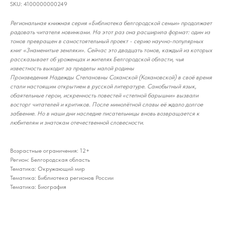
SKU:
4100000000249
Региональная книжная серия «Библиотека белгородской семьи» продолжает
радовать читателя новинками. На этот раз она расширила формат: один из
томов превращен в самостоятельный проект - серию научно-популярных
книг «Знаменитые земляки». Сейчас это двадцать томов, каждый из которых
рассказывает об уроженцах и жителях Белгородской области, чья
известность выходит за пределы малой родины
Произведения Надежды Степановны Соханской (Кохановской) в своё время
стали настоящим открытием в русской литературе. Самобытный язык,
обаятельные герои, искренность повестей «степной барышни» вызвали
восторг читателей и критиков. После мимолётной славы её ждало долгое
забвение. Но в наши дни наследие писательницы вновь возвращается к
любителям и знатокам отечественной словесности.
Возрастные ограничения: 12+
Регион: Белгородская область
Тематика: Окружающий мир
Тематика: Библиотека регионов России
Тематика: Биография