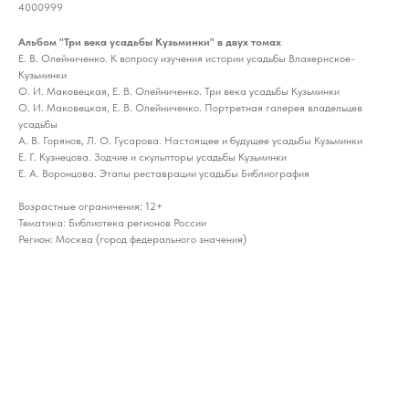
4000999
Альбом "Три века усадьбы Кузьминки" в двух томах
Е. В. Олейниченко. К вопросу изучения истории усадьбы Влахернское-
Кузьминки
О. И. Маковецкая, Е. В. Олейниченко. Три века усадьбы Кузьминки
О. И. Маковецкая, Е. В. Олейниченко. Портретная галерея владельцев
усадьбы
А. В. Горянов, Л. О. Гусарова. Настоящее и будущее усадьбы Кузьминки
Е. Г. Кузнецова. Зодчие и скульпторы усадьбы Кузьминки
Е. А. Воронцова. Этапы реставрации усадьбы Библиография
Возрастные ограничения: 12+
Тематика: Библиотека регионов России
Регион: Москва (город федерального значения)