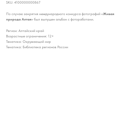
SKU:
4100000000867
По случаю закрятия международного конкурса фотографий «
Живая
природа
Алтая
» был выпущен альбом с фотоработами.
Регион: Алтайский край
Возрастные ограничения: 12+
Тематика: Окружающий мир
Тематика: Библиотека регионов России