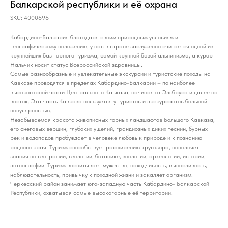
Балкарской республики и её охрана
SKU:
4000696
Кабардино-Балкария благодаря своим природным условиям и
географическому положению, у нас в стране заслуженно считается одной из
крупнейших баз горного туризма, самой крупной базой альпинизма, а курорт
Нальчик носит статус Всероссийской здравницы.
Самые разнообразные и увлекательные экскурсии и туристские походы на
Кавказе проводятся в пределах Кабардино-Балкарии – по наиболее
высокогорной части Центрального Кавказа, начиная от Эльбруса и далее на
восток. Эта часть Кавказа пользуется у туристов и экскурсантов большой
популярностью.
Незабываемая красота живописных горных ландшафтов Большого Кавказа,
его снеговых вершин, глубоких ущелий, грандиозных диких теснин, бурных
рек и водопадов пробуждает в человеке любовь к природе и к познанию
родного края. Туризм способствует расширению кругозора, пополняет
знания по географии, геологии, ботанике, зоологии, археологии, истории,
энтнографии. Туризм воспитывает мужество, находчивость, выносливость,
наблюдательность, привычку к походной жизни и закаляет организм.
Черкесский район занимает юго-западную часть Кабардино- Балкарской
Республики, охватывая самые высокогорные её территории.