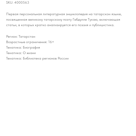
SKU:
4000563
Первая персональная литературная энциклопедия на татарском языке,
посвященная великому татарскому поэту Габдулле Тукаю, включающая
статьи, в которых кратко анализируется его поэзия и публицистика.
Регион: Татарстан
Возрастные ограничения: 16+
Тематика: Биография
Тематика: О жизни
Тематика: Библиотека регионов России