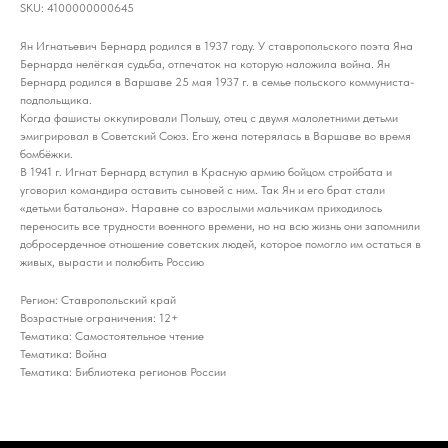
SKU:
4100000000645
Ян Игнатьевич Бернард родился в 1937 году. У ставропольского поэта Яна
Бернарда нелёгкая судьба, отпечаток на которую наложила война. Ян
Бернард родился в Варшаве 25 мая 1937 г. в семье польского коммуниста-
подпольщика.
Когда фашисты оккупировали Польшу, отец с двумя малолетними детьми
эмигрировал в Советский Союз. Его жена потерялась в Варшаве во время
бомбёжки.
В 1941 г. Игнат Бернард вступил в Красную армию бойцом стройбата и
уговорил командира оставить сыновей с ним. Так Ян и его брат стали
«детьми батальона». Наравне со взрослыми мальчикам приходилось
переносить все трудности военного времени, но на всю жизнь они запомнили
добросердечное отношение советских людей, которое помогло им остаться в
живых, вырасти и полюбить Россию
Регион: Ставропольский край
Возрастные ограничения: 12+
Тематика: Самостоятельное чтение
Тематика: Война
Тематика: Библиотека регионов России