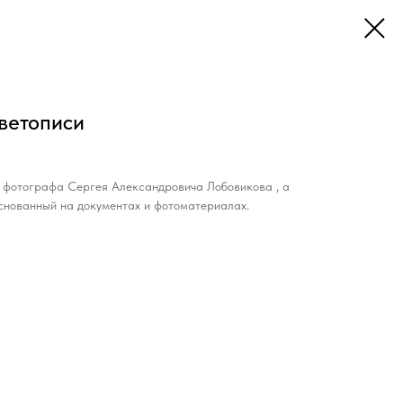
ветописи
о фотографа Сергея Александровича Лобовикова , а
основанный на документах и фотоматериалах.