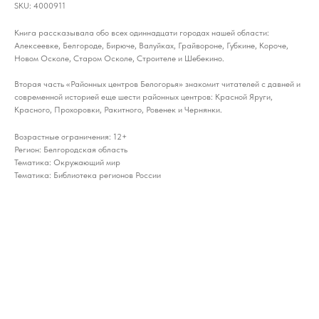
SKU:
4000911
Книга рассказывала обо всех одиннадцати городах нашей области:
Алексеевке, Белгороде, Бирюче, Валуйках, Грайвороне, Губкине, Короче,
Новом Осколе, Старом Осколе, Строителе и Шебекино.
Вторая часть «Районных центров Белогорья» знакомит читателей с давней и
современной историей еще шести районных центров: Красной Яруги,
Красного, Прохоровки, Ракитного, Ровенек и Чернянки.
Возрастные ограничения: 12+
Регион: Белгородская область
Тематика: Окружающий мир
Тематика: Библиотека регионов России